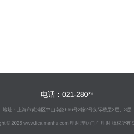
电话：021-280**
地址：上海市黄浦区中山南路666号2幢2号实际楼层2层、3层
ght © 2026
www.licaimenhu.com
理财
理财门户
理财
版权所有