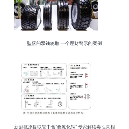
坠落的双钱轮胎 一个理财警示的案例
新冠抗原提取管中含“叠氮化钠” 专家解读毒性真相