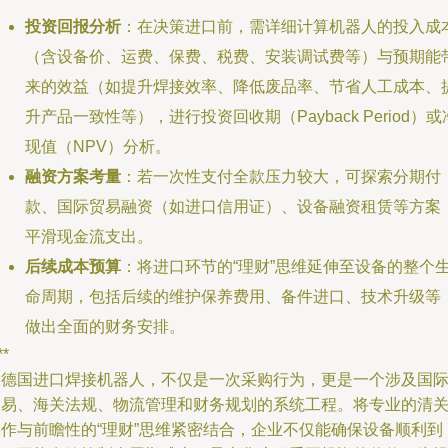
投资回报分析
：在决策进口前，需详细计算机器人的投入成
（含设备价、运费、保费、税费、安装调试费等）与预期能
来的效益（如提升焊接效率、降低废品率、节省人工成本、
升产品一致性等），进行投资回收期（Payback Period）或
现值（NPV）分析。
融资方案考量
：若一次性支付全款压力较大，可探索分期付
款、国际贸易融资（如进口信用证）、设备融资租赁等方案
平滑现金流支出。
后续成本预算
：将进口环节的“理财”思维延伸至设备的整个
命周期，包括后续的维护保养费用、备件进口、技术升级等
做出全面的财务安排。
**
从德国进口焊接机器人，不仅是一次采购行为，更是一个涉及国
贸易、海关法规、物流管理和财务规划的系统工程。将专业的清
操作与前瞻性的“理财”思维紧密结合，企业不仅能确保设备顺利到